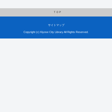
ＴＯＰ
サイトマップ
Copyright (c) Kiyose City Library All Rights Reserved.