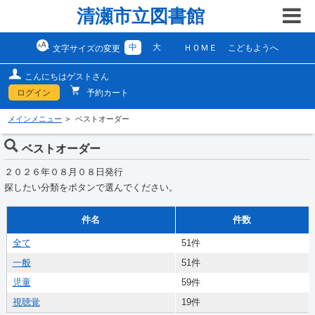
清瀬市立図書館
中
大
ＨＯＭＥ
こどもようへ
文字サイズの変更
こんにちはゲストさん
ログイン
予約カート
メインメニュー
ベストオーダー
ベストオーダー
２０２６年０８月０８日発行
探したい分類をボタンで選んでください。
件名
件数
全て
51件
一般
51件
児童
59件
視聴覚
19件